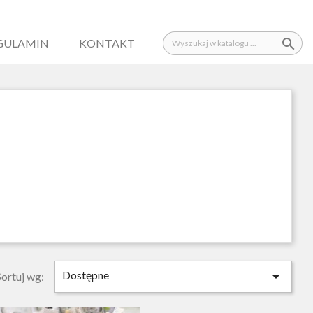

GULAMIN
KONTAKT
Dostępne

Sortuj wg: