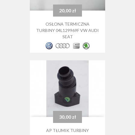
20,00 zł
Cena
OSŁONA TERMICZNA
TURBINY 04L129969F VW AUDI
SEAT
30,00 zł
Cena
AP TŁUMIK TURBINY