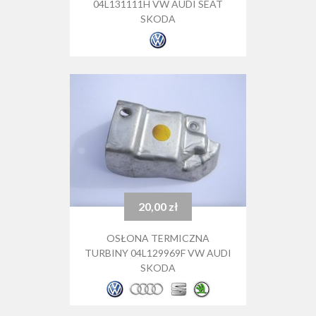
04L131111H VW AUDI SEAT
SKODA
20,00 zł
Cena
OSŁONA TERMICZNA
TURBINY 04L129969F VW AUDI
SKODA