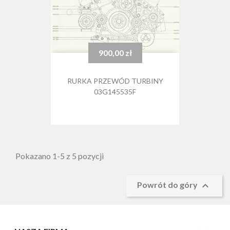
900,00 zł
Cena
RURKA PRZEWÓD TURBINY
03G145535F
Pokazano 1-5 z 5 pozycji

Powrót do góry