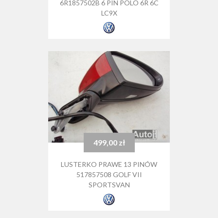
6R1857502B 6 PIN POLO 6R 6C
LC9X
499,00 zł
Cena
LUSTERKO PRAWE 13 PINÓW
517857508 GOLF VII
SPORTSVAN