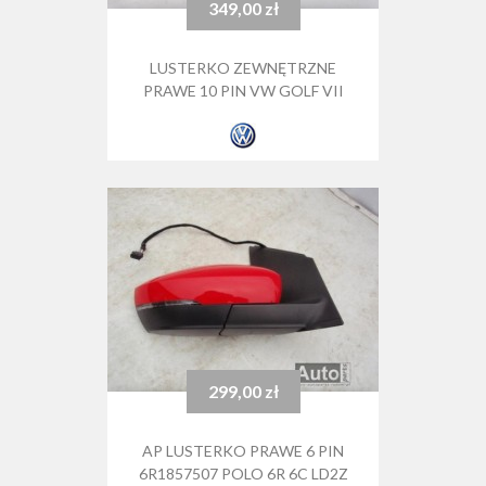
349,00 zł
Cena
LUSTERKO ZEWNĘTRZNE
PRAWE 10 PIN VW GOLF VII
299,00 zł
Cena
AP LUSTERKO PRAWE 6 PIN
6R1857507 POLO 6R 6C LD2Z