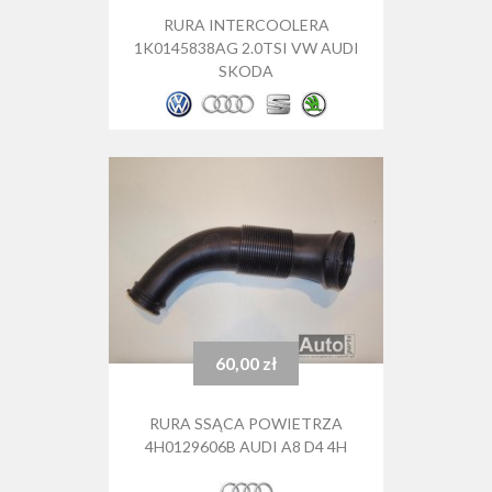
RURA INTERCOOLERA
1K0145838AG 2.0TSI VW AUDI
SKODA
60,00 zł
Cena
RURA SSĄCA POWIETRZA
4H0129606B AUDI A8 D4 4H