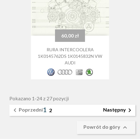
60,00 zł
Cena
RURA INTERCOOLERA
1K0145762DS 1K0145832N VW
AUDI
Pokazano 1-24 z 27 pozycji
1


Poprzedni
Następny
2

Powrót do góry